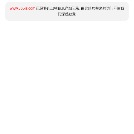
www.365jz.com
已经将此出错信息详细记录, 由此给您带来的访问不便我
们深感歉意.