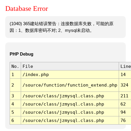
Database Error
(1040) 365建站错误警告：连接数据库失败，可能的原
因：1、数据库密码不对; 2、mysql未启动。
PHP Debug
No.
File
Line
1
/index.php
14
2
/source/function/function_extend.php
324
3
/source/class/jzmysql.class.php
211
4
/source/class/jzmysql.class.php
62
5
/source/class/jzmysql.class.php
94
6
/source/class/jzmysql.class.php
76