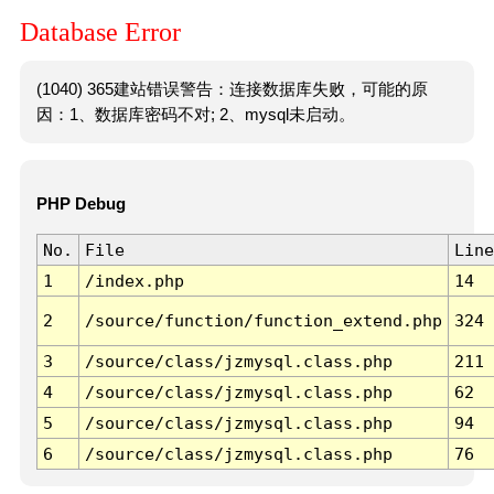
Database Error
(1040) 365建站错误警告：连接数据库失败，可能的原
因：1、数据库密码不对; 2、mysql未启动。
PHP Debug
No.
File
Line
1
/index.php
14
2
/source/function/function_extend.php
324
3
/source/class/jzmysql.class.php
211
4
/source/class/jzmysql.class.php
62
5
/source/class/jzmysql.class.php
94
6
/source/class/jzmysql.class.php
76