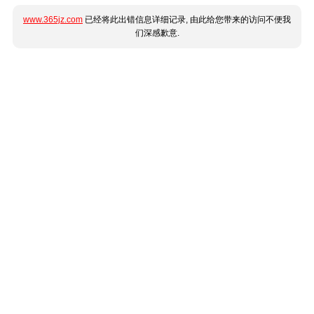
www.365jz.com
已经将此出错信息详细记录, 由此给您带来的访问不便我
们深感歉意.