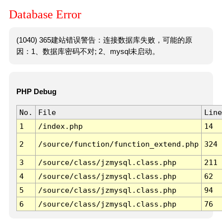
Database Error
(1040) 365建站错误警告：连接数据库失败，可能的原
因：1、数据库密码不对; 2、mysql未启动。
PHP Debug
No.
File
Line
1
/index.php
14
2
/source/function/function_extend.php
324
3
/source/class/jzmysql.class.php
211
4
/source/class/jzmysql.class.php
62
5
/source/class/jzmysql.class.php
94
6
/source/class/jzmysql.class.php
76