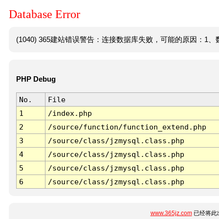
Database Error
(1040) 365建站错误警告：连接数据库失败，可能的原因：1、数
PHP Debug
No.
File
1
/index.php
2
/source/function/function_extend.php
3
/source/class/jzmysql.class.php
4
/source/class/jzmysql.class.php
5
/source/class/jzmysql.class.php
6
/source/class/jzmysql.class.php
www.365jz.com
已经将此