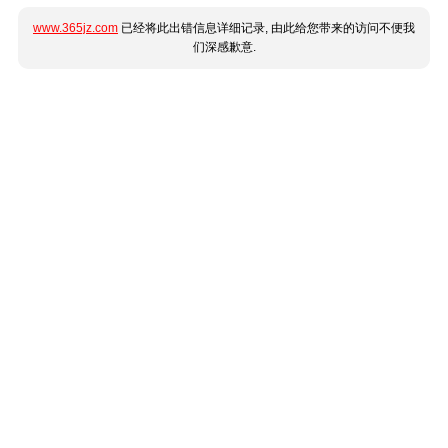
www.365jz.com
已经将此出错信息详细记录, 由此给您带来的访问不便我
们深感歉意.