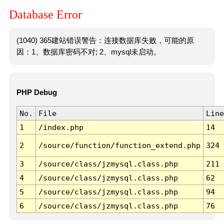
Database Error
(1040) 365建站错误警告：连接数据库失败，可能的原
因：1、数据库密码不对; 2、mysql未启动。
PHP Debug
No.
File
Line
1
/index.php
14
2
/source/function/function_extend.php
324
3
/source/class/jzmysql.class.php
211
4
/source/class/jzmysql.class.php
62
5
/source/class/jzmysql.class.php
94
6
/source/class/jzmysql.class.php
76