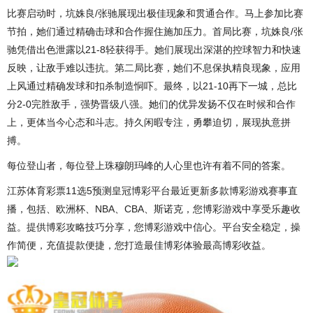
比赛启动时，坑姝良/张驰展现出极佳现象和贯通合作。马上参加比赛
节拍，她们通过精确击球和合作握住施加压力。首局比赛，坑姝良/张
驰凭借出色泄露以21-8轻获得手。她们展现出深湛的控球智力和快速
反映，让敌手难以违抗。第二局比赛，她们不息保执精良现象，应用
上风通过精确发球和扣杀制造恫吓。最终，以21-10再下一城，总比
分2-0完胜敌手，强势晋级八强。她们的优异发扬不仅在时候和合作
上，更体当今心态和斗志。持久闲暇专注，勇攀迫切，展现执意拼
搏。
每位登山者，每位登上珠穆朗玛峰的人心里也许有着不同的答案。
江苏体育彩票11选5预测皇冠博彩平台最近更新多款博彩游戏赛事直
播，包括、欧洲杯、NBA、CBA、斯诺克，您博彩游戏中享受乐趣收
益。提供博彩攻略技巧分享，您博彩游戏中信心。平台安全稳定，操
作简便，充值提款便捷，您打造最佳博彩体验最高博彩收益。