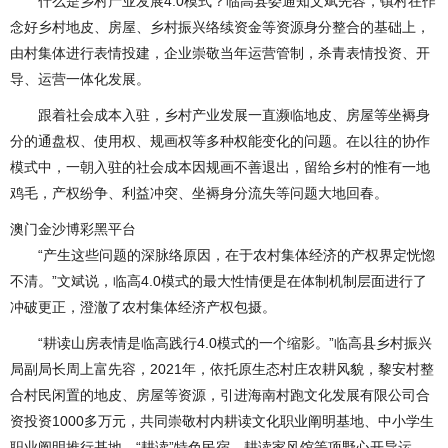
什么是乡村产业发展4.0模式？临高县委通知文斌先容，镇村在作
念好乡村地皮、房屋、乡村振兴络续资金等资源身分整合的基础上，
由村集体进行表情投建，企业崇敬当年运营管制，杀青表情投资、开
导、运营一体化发展。
跟着社会成本入驻，乡村产业发展一直濒临地皮、房屋等坐褥身
分的通盘权、使用权、规画权等多种权能变化的问题。在以往的协作
模式中，一朝入驻的社会成本因规画不善退出，留给乡村的惟有一地
鸡毛，产权纷争、利益冲突、坐褥身分流失等问题大地回春。
澳门金沙博彩黑平台
“产生这些问题的深脉络原因，在于农村集体经济的产权界定恍惚
不清。”文斌说，临高4.0模式的最大性情便是在体制机制层面进行了
冲破更正，澄澈了农村集体经济产权包摄。
“耕读山房表情是临高践行4.0模式的一个缩影。”临高县乡村振兴
局副局长周上富先容，2021年，依托原生态村庄农耕风貌，黎安村整
合村民闲置的地皮、房屋等资源，引进海南村跑文化发展有限公司合
资投资1000多万元，共同崇敬村内耕读文化职业阐明基地、中小学生
职业阐明推行基地、“耕读”特色民宿、耕读家风馆等项野心开导运