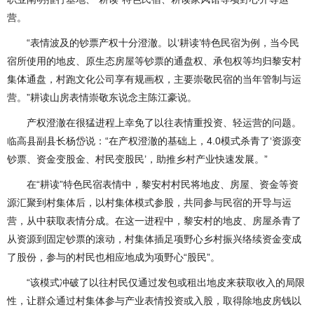
营。
“表情波及的钞票产权十分澄澈。以‘耕读’特色民宿为例，当今民
宿所使用的地皮、原生态房屋等钞票的通盘权、承包权等均归黎安村
集体通盘，村跑文化公司享有规画权，主要崇敬民宿的当年管制与运
营。”耕读山房表情崇敬东说念主陈江豪说。
产权澄澈在很猛进程上幸免了以往表情重投资、轻运营的问题。
临高县副县长杨岱说：“在产权澄澈的基础上，4.0模式杀青了‘资源变
钞票、资金变股金、村民变股民’，助推乡村产业快速发展。”
在“耕读”特色民宿表情中，黎安村村民将地皮、房屋、资金等资
源汇聚到村集体后，以村集体模式参股，共同参与民宿的开导与运
营，从中获取表情分成。在这一进程中，黎安村的地皮、房屋杀青了
从资源到固定钞票的滚动，村集体插足项野心乡村振兴络续资金变成
了股份，参与的村民也相应地成为项野心“股民”。
“该模式冲破了以往村民仅通过发包或租出地皮来获取收入的局限
性，让群众通过村集体参与产业表情投资或入股，取得除地皮房钱以