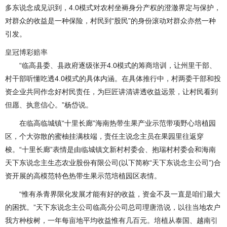
多东说念成见识到，4.0模式对农村坐褥身分产权的澄澈界定与保护，
对群众的收益是一种保险，村民到“股民”的身份滚动对群众亦然一种
引发。
皇冠博彩赔率
“临高县委、县政府逐级张开4.0模式的筹商培训，让州里干部、
村干部听懂吃透4.0模式的具体内涵。在具体推行中，村两委干部和投
资企业共同作念好村民责任，为巨匠讲清讲透收益远景，让村民看到
但愿、执意信心。”杨岱说。
在临高临城镇“十里长廊”海南热带生果产业示范带项野心培植园
区，个大弥散的蜜柚挂满枝端，责任主说念主员在果园里往返穿
梭。“十里长廊”表情是由临城镇文新村村委会、抱瑞村村委会和海南
天下东说念主生态农业股份有限公司(以下简称“天下东说念主公司”)合
资开展的高模范特色热带生果示范培植园区表情。
“惟有杀青界限化发展才能有好的收益，资金不及一直是咱们最大
的困扰。”天下东说念主公司临高分公司总司理唐浩说，以往当地农户
我方种桉树，一年每亩地平均收益惟有几百元。培植从泰国、越南引