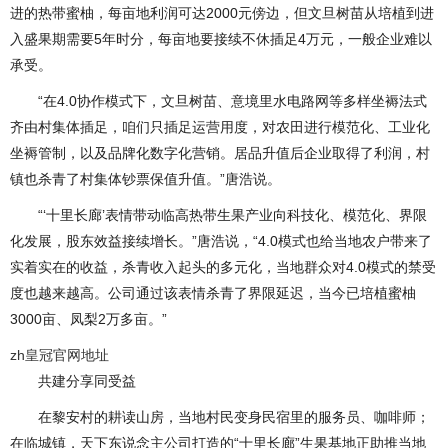
进的热带蜜柚，每亩地利润可达2000元傍边，但文旦树苗从培植到进
入盛果期需要5年时分，每亩地要接续不休插足4万元，一般企业难以
承受。
“在4.0协作模式下，文旦树苗、意境里水电路网等多样坐褥法式
齐由村集体插足，咱们只插足运营用度，对农田进行模范化、工业化
坐褥管制，以及品牌化数字化营销。居品升值后企业取得了利润，村
镇也杀青了村集体钞票保值升值。”唐浩说。
“‘十里长廊’表情带动临高热带生果产业向科技化、模范化、界限
化发展，股东效益接续增长。”唐浩说，“4.0模式也给当地农户带来了
实着实在的收益，杀青收入起头的多元化，当地群众对4.0模式的禁受
度也越来越高。公司通过该表情杀青了界限延迟，当今已培植蜜柚
3000亩、凤梨2万多亩。”
zh皇冠官网地址
共建分享同受益
在黎安村的耕读山房，当地村民变身民宿里的服务员、咖啡师；
在临城镇，天下东说念主公司打造的“十里长廊”生果基地正助推当地