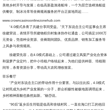
美艳乡村开导与发展；在临高新盈渔港船埠，一个为层峦迭嶂渔船提
供餐饮、制冰冷库等坐褥规画服务的平台正拔地而起……
www.crowncasinoonlinezonehub.com
“4.0模式杀青了共建分享同受益。”天下东说念主公司监事会主席
徐建荣说，表情开导所建物权归村集体协作社通盘，公司插足1000万
元资金，凭借种业资源、坐褥期间团队、优质品牌、销售加工服务等
上风参与表情规画。
徐建荣先容，在4.0模式基础上，公司通过建立凤梨产业化合资体
和菠萝产业定约，把中小培植户络续起来，为他们提供种苗、培植期
间等，杀青资源分享，带动高大农民增收致富。
菲乐餐厅
“产业对东说念主口的带动作用十分要害。与以往比拟，4.0模式
让村民成为乡村产业发展的一分子，群众积极性被极地面调理起来，
乡村精神面貌也焕然如新。”杨岱说。
“90后”返乡后生符聪是临高和舍镇村民，一直在海口打工的他旧