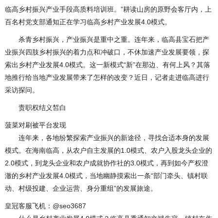
临高乡村振兴产业手段高质料培训班。”耕读山房的原野会客厅内，上
百名村党支部通知正在学习临高乡村产业发展4.0模式。
杀青乡村振兴，产业振兴是重中之重。连年来，临高县宝石把产
业振兴四肢乡村振兴的着力点和冲破口，不休加速产业发展要领，探
索出乡村产业发展4.0模式。这一新模式“新”在那边、有何上风？其落
地推行给当地产业发展带来了怎样的改变？近日，记者走进临高进行
采访探问。
责职权结义皙白
菠菜对刷被平台发现
连年来，各地纷繁探索产业振兴的新途径，寻找合适本身的发展
模式。在海南临高，从农户自主发展的1.0模式、农户入股龙头企业的
2.0模式，到龙头企业和农户成就协作社的3.0模式，再到如今产权澄
澈的乡村产业发展4.0模式，当地幽静摸索出一条“部门牵头、镇村联
动、村级投建、企业运营、身分重组”的发展旅途。
皇冠客服飞机：@seo3687