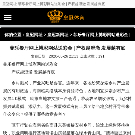
皇冠网址-菲乐餐厅网上博彩网站送彩金 | 产权越澄澈 发展越有底
你的位置：
皇冠网址
>
皇冠新网址
> 菲乐餐厅网上博彩网站送彩金 |
菲乐餐厅网上博彩网站送彩金 | 产权越澄澈 发展越有底
产权越澄澈 发展越有底
发布日期：2026-05-26 21:13 点击次数：191
菲乐餐厅网上博彩网站送彩金
产权越澄澈 发展越有底
乡村振兴，产业兴旺是要害。连年来，各地纷繁探索乡村产业发
展的有用旅途，海南临高络续本身资源特色，因地制宜探索乡村产业
发展4.0模式，助推当地农文旅三产会通，带动农民增收致富，为乡村
振兴赋遵循、添活力。这一发展模式有何上风？给当地乡村开导带来
什么变化？提供了哪些故意参考？
驱车行驶在海南省临高县东英镇黎安村乡间，沿途上绿树环抱掩
映，职业阐明推行基地耕读山房就坐落在绿水青山间。“接待巨匠来到