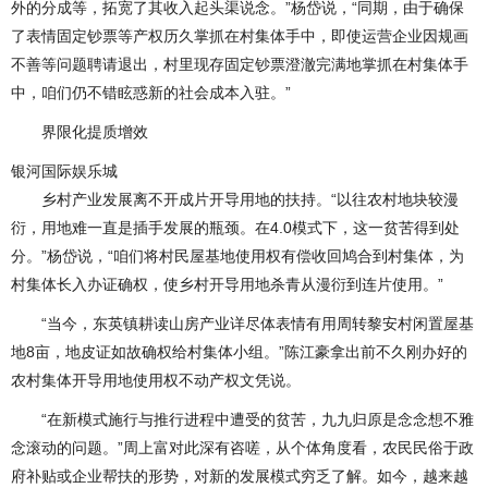
外的分成等，拓宽了其收入起头渠说念。”杨岱说，“同期，由于确保
了表情固定钞票等产权历久掌抓在村集体手中，即使运营企业因规画
不善等问题聘请退出，村里现存固定钞票澄澈完满地掌抓在村集体手
中，咱们仍不错眩惑新的社会成本入驻。”
界限化提质增效
银河国际娱乐城
乡村产业发展离不开成片开导用地的扶持。“以往农村地块较漫
衍，用地难一直是插手发展的瓶颈。在4.0模式下，这一贫苦得到处
分。”杨岱说，“咱们将村民屋基地使用权有偿收回鸠合到村集体，为
村集体长入办证确权，使乡村开导用地杀青从漫衍到连片使用。”
“当今，东英镇耕读山房产业详尽体表情有用周转黎安村闲置屋基
地8亩，地皮证如故确权给村集体小组。”陈江豪拿出前不久刚办好的
农村集体开导用地使用权不动产权文凭说。
“在新模式施行与推行进程中遭受的贫苦，九九归原是念念想不雅
念滚动的问题。”周上富对此深有咨嗟，从个体角度看，农民民俗于政
府补贴或企业帮扶的形势，对新的发展模式穷乏了解。如今，越来越