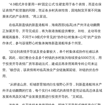
“4.0模式并非要用一种‘固定公式’生硬套用于各个表情，而是在保
证表情产权澄澈的同期，凭证各乡村具体性情，因地制宜开展不同施
展体式的产业表情。”周上富说。
在临高新盈镇的新盈港船埠，海南西部(临高)水产外洋走动阛阓
正加紧开导。开导完成后，将为靠港渔船提供餐饮、补给、走动等坐
褥规画服务。不同于4.0模式中常见的“协作社/村集体+公司”的产业协
作体式，参与该项野心村集体掩饰新盈港船埠多个州里。
“议论到表情开导波及资金量较大，单个村集体或协作社难以承
载。因此，咱们整合全县多个村镇的乡村振兴络续资金5000万元，用
于投资开导表情厂房等基础法式，建成后再录用筹商专科公司来运
营。”杨岱说，该表情将对临高渔业产业链施展延链、补链的伏击作
用。
“从耕读山房、旺铺群育雏鸡衍生项野心开导，到新盈港船埠水产
外洋走动阛阓的打造，每个实行4.0模式的表情齐是凭证临高总体县域
发展布局及区域产业发展贪图进行投资开导的。”文斌说。
连年来，临高络续本身资源特色，明确了开导新式建筑产业汇聚