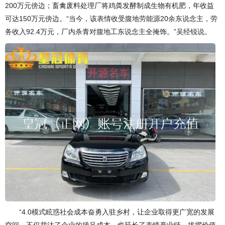
200万元傍边；畜禽废料处理厂将鸡粪发酵制成生物有机肥，年收益
可达150万元傍边。“当今，该表情收受腹地劳能源20余东说念主，劳
务收入92.4万元，厂内杀青对腹地工东说念主全掩饰。”吴经锐说。
“4.0模式眩惑社会成本奋勇入驻乡村，让企业取得更广宽的发展
空间。不仅裁汰了企业的插足成本，也延长了表情产业链，拔擢价值