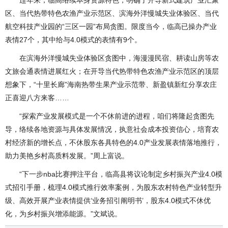
区、当代热带特色农渔产业示范区、滨海外洋慢城失业体验区、当代
航空科技产业园的“三区一园”布局贪图。限度当今，临高已操办产业
表情27个，其中给与4.0模式的表情有9个。
在滨海外洋慢城失业体验区贪图中，海漫漫民宿、耕读山房等农
文旅会通表情进展红火；在开导当代热带特色农渔产业示范区的顶层
想象下，“十里长廊”海南热带生果产业示范带、新盈镇新红分享农庄
正喜迎八方来客……
“探索产业发展模式是一个不休前进的进程，咱们将隆起贪图先
导，络续各地资源与具体发展情况，执意社会成本投资信心，培育农
村经济新的增长点，不休股东各具特色的4.0产业发展表情落地推行，
助力美艳乡村高质料发展。”周上富说。
“下一步nba比赛押注平台，临高县将议论制定乡村振兴产业4.0模
式招引手册，梳理4.0模式推行效率案例，为股东农村特色产业转型升
级、高效开展产业表情提供‘业务招引阐明书’，股东4.0模式不休优
化，为乡村振兴增添能源。”文斌说。