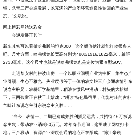
链，杀青三产会通发展，以完满的产业闭环营造良性轮回的产业生
态。”文斌说。
网上博彩网站送彩金
会通发展正其时
新车其实可以看做哈弗版的坦克300，这个颜值估计就能打动很多人
吧。尺寸方面，哈弗猛龙长宽高分别为4800/1916/1822毫米，轴距
2738毫米。这个尺寸也就是说哈弗猛龙也是定位为紧凑型SUV。
走进黎安村的耕读山房，一个以职业阐明产业为中枢，集生态产
业引颈、生态不雅光、失业度假等于一体的农文旅三产会通表情引东
说念主驻足：农耕研学基地里，稻浪在微风中涌动；村头的大榕树
下，三两孩童正在秋千上嬉戏；“耕读”特色民宿里，传统村庄的古朴
气味让东说念主引东说念主入胜……
“当今，表情一、二期已建成并胜利插足运营，共招待2.6万东说
念主次，带动农业消耗50万元。本年春节期间，这里成了网红打卡
地，三产联动、资源产业深度会通的地点正在酿成。”陈江豪说。