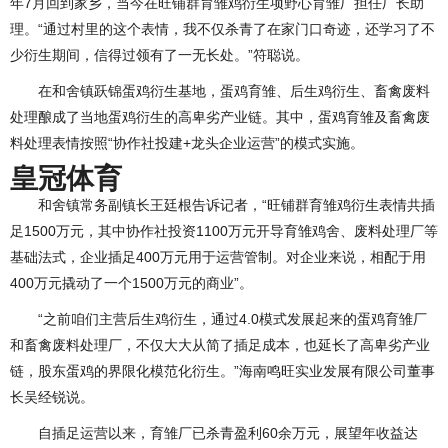
年7月回到家乡，当今在旺铺群育雏鸡衍生项野心育雏厂担任厂长助
理。“通过村里的这个表情，我不仅杀青了在家门口奇迹，还学习了不
少衍生期间，信得过领有了一无长处。”符聪说。
在和舍镇跃锦蛋鸡衍生基地，蛋鸡育雏、后生鸡衍生、畜禽废料
处理酿成了当地蛋鸡衍生的高卑劣产业链。其中，蛋鸡育雏及畜禽废
料处理表情按照“协作社投建+龙头企业运营”的模式实施。
皇冠体育
和舍镇常务副镇长王廷根告诉记者，“旺铺群育雏鸡衍生表情共插
足1500万元，其中协作社投资1100万元开导育雏鸡舍、废料处理厂等
基础法式，企业插足400万元用于运营管制。对企业来说，相配于用
400万元撬动了一个1500万元的商业”。
“之前咱们主营后生鸡衍生，通过4.0模式发展起来的蛋鸡育雏厂
和畜禽废料处理厂，不仅大大从简了插足成本，也延长了高卑劣产业
链，股东蛋鸡的界限化模范化衍生。”海南鸣旺实业发展有限公司董事
长吴经锐说。
自插足运营以来，育雏厂已杀青盈利60余万元，展望年收益达