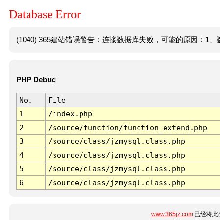
Database Error
(1040) 365建站错误警告：连接数据库失败，可能的原因：1、数
PHP Debug
No.
File
1
/index.php
2
/source/function/function_extend.php
3
/source/class/jzmysql.class.php
4
/source/class/jzmysql.class.php
5
/source/class/jzmysql.class.php
6
/source/class/jzmysql.class.php
www.365jz.com
已经将此