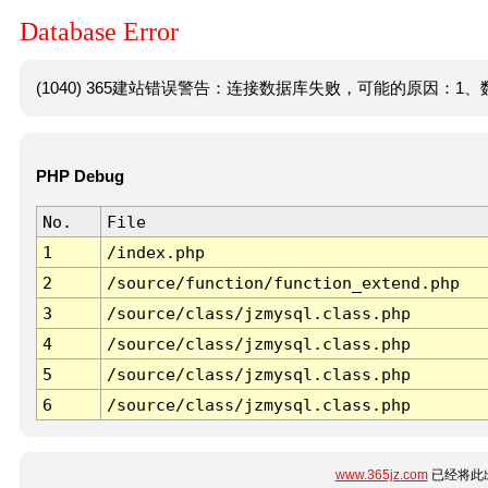
Database Error
(1040) 365建站错误警告：连接数据库失败，可能的原因：1、数
PHP Debug
No.
File
1
/index.php
2
/source/function/function_extend.php
3
/source/class/jzmysql.class.php
4
/source/class/jzmysql.class.php
5
/source/class/jzmysql.class.php
6
/source/class/jzmysql.class.php
www.365jz.com
已经将此