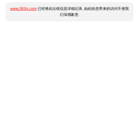
www.365jz.com
已经将此出错信息详细记录, 由此给您带来的访问不便我
们深感歉意.