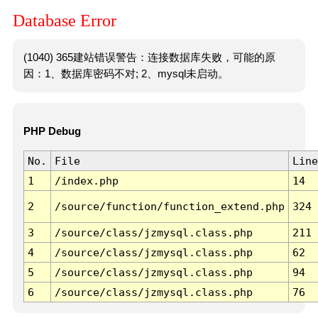
Database Error
(1040) 365建站错误警告：连接数据库失败，可能的原
因：1、数据库密码不对; 2、mysql未启动。
PHP Debug
No.
File
Line
1
/index.php
14
2
/source/function/function_extend.php
324
3
/source/class/jzmysql.class.php
211
4
/source/class/jzmysql.class.php
62
5
/source/class/jzmysql.class.php
94
6
/source/class/jzmysql.class.php
76