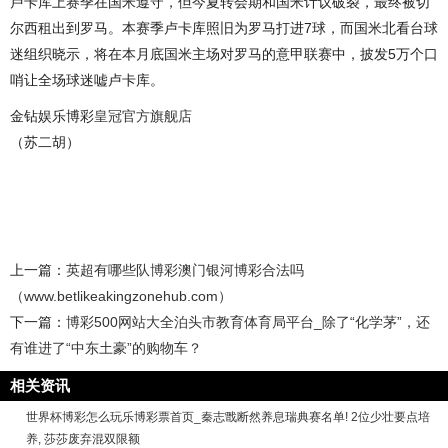
卢卡库上赛季在国米遵守，但今夏转会期和国米计议破裂，最终被切
尔西租出到罗马。本赛季卢卡库照旧为罗马打进7球，而国米北看台球
迷组织晓示，将在本月底国米主场对罗马的意甲联赛中，披发5万个口
哨让全场球迷嘘卢卡库。
金钻娱乐博彩
皇冠官方旗舰店
（苏二胡）
上一篇：
英超有哪些队博彩澳门银河博彩合法吗
（www.betlikeakingzonehub.com）
下一篇：
博彩500网站大全泊头市教育体育局平台_除了“化学茅”，还
有谁进了“中东土豪”的购物车？
相关资讯
世界杯博彩怎么玩乐博彩票首页_秦志戬断然养息瑞典赛名单! 2位少壮要点培
养, 莎莎废弃混双限额