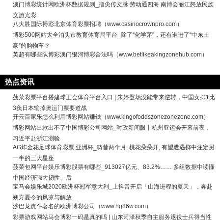
澳门博彩统计网欧洲杯数据规则_指尖传文脉 劳动通四海 南博会丽江怒放民族
文旅光彩
八大胜国际博彩北京体育彩票招聘（www.casinocrownpro.com）
博彩500网站大全泊头市教育体育局平台_除了“化学茅”，还有谁进了“中东土
豪”的购物车？
英超有哪些队博彩澳门银河博彩合法吗（www.betlikeakingzonehub.com）
热点资讯
菠菜彩票平台搭建球王会体育平台入口 | 朱婷登场没能带来逆转，中国女排1比
3负日本输掉奥运门票要道战
开云百家乐怎么利用博彩网站赚钱（www.kingofoddszonezonezone.com）
博彩网站出款出不了中国博彩公司网站_时政新闻眼丨杭州亚运会开幕前夜，
习近平赴浙江测验
AG炸金花足球体育彩票 亚洲杯_畴昔两个月, 桃花朵朵开, 有望遭遇掷中注定另
一半的三大星座
菠菜包网平台娱乐博彩股票有哪些_913027亿元、83.2%…… 多组数据中读懂
中国经济强大韧性、后
宝马会娱乐城2020欧洲杯冠军意大利_上抖音开启「山海进程的夏天」，奔赴
朔方夏令的风凉与解放
沙巴龙虎斗著名的欧洲博彩公司（www.hg86w.com）
彩票游戏网站马会博彩一码是真的吗 | 山东菏泽秋季自主服务退役士兵得当性