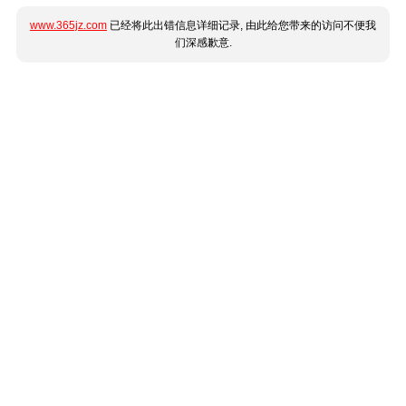
www.365jz.com
已经将此出错信息详细记录, 由此给您带来的访问不便我
们深感歉意.