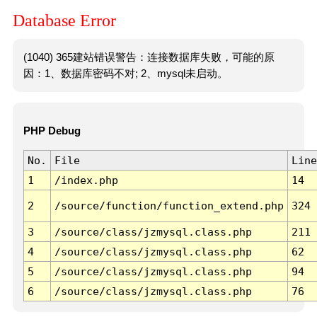
Database Error
(1040) 365建站错误警告：连接数据库失败，可能的原
因：1、数据库密码不对; 2、mysql未启动。
PHP Debug
No.
File
Line
1
/index.php
14
2
/source/function/function_extend.php
324
3
/source/class/jzmysql.class.php
211
4
/source/class/jzmysql.class.php
62
5
/source/class/jzmysql.class.php
94
6
/source/class/jzmysql.class.php
76