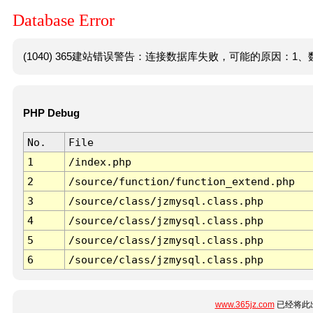
Database Error
(1040) 365建站错误警告：连接数据库失败，可能的原因：1、数
PHP Debug
No.
File
1
/index.php
2
/source/function/function_extend.php
3
/source/class/jzmysql.class.php
4
/source/class/jzmysql.class.php
5
/source/class/jzmysql.class.php
6
/source/class/jzmysql.class.php
www.365jz.com
已经将此