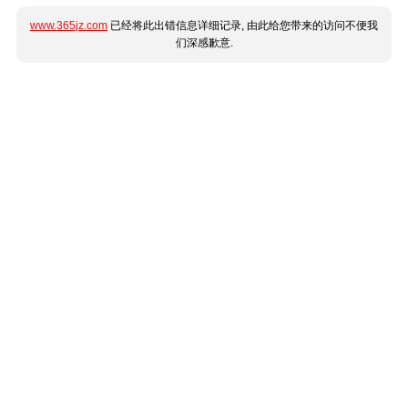
www.365jz.com
已经将此出错信息详细记录, 由此给您带来的访问不便我
们深感歉意.