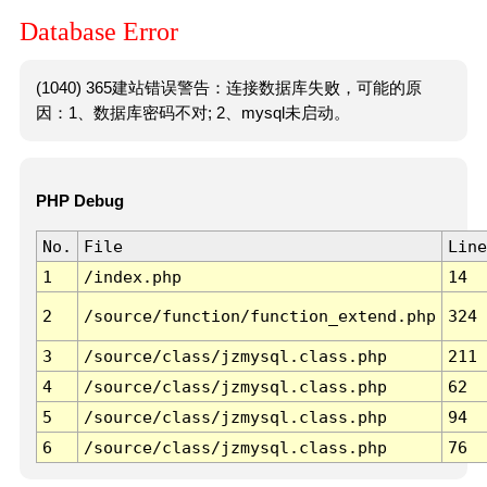
Database Error
(1040) 365建站错误警告：连接数据库失败，可能的原
因：1、数据库密码不对; 2、mysql未启动。
PHP Debug
No.
File
Line
1
/index.php
14
2
/source/function/function_extend.php
324
3
/source/class/jzmysql.class.php
211
4
/source/class/jzmysql.class.php
62
5
/source/class/jzmysql.class.php
94
6
/source/class/jzmysql.class.php
76