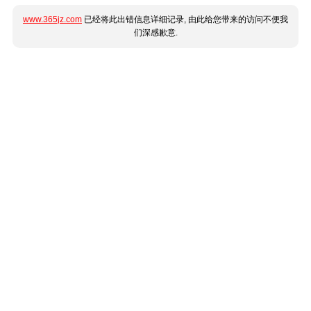
www.365jz.com
已经将此出错信息详细记录, 由此给您带来的访问不便我
们深感歉意.