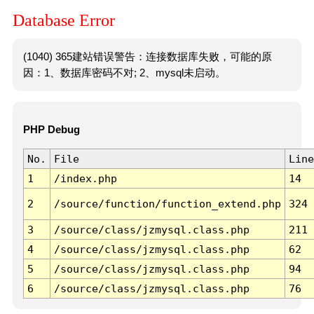
Database Error
(1040) 365建站错误警告：连接数据库失败，可能的原
因：1、数据库密码不对; 2、mysql未启动。
PHP Debug
No.
File
Line
1
/index.php
14
2
/source/function/function_extend.php
324
3
/source/class/jzmysql.class.php
211
4
/source/class/jzmysql.class.php
62
5
/source/class/jzmysql.class.php
94
6
/source/class/jzmysql.class.php
76