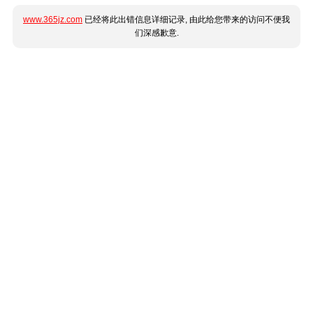
www.365jz.com
已经将此出错信息详细记录, 由此给您带来的访问不便我
们深感歉意.