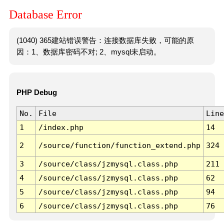
Database Error
(1040) 365建站错误警告：连接数据库失败，可能的原
因：1、数据库密码不对; 2、mysql未启动。
PHP Debug
No.
File
Line
1
/index.php
14
2
/source/function/function_extend.php
324
3
/source/class/jzmysql.class.php
211
4
/source/class/jzmysql.class.php
62
5
/source/class/jzmysql.class.php
94
6
/source/class/jzmysql.class.php
76