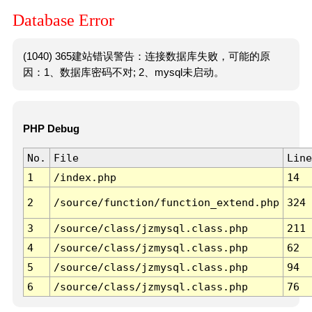
Database Error
(1040) 365建站错误警告：连接数据库失败，可能的原
因：1、数据库密码不对; 2、mysql未启动。
PHP Debug
No.
File
Line
1
/index.php
14
2
/source/function/function_extend.php
324
3
/source/class/jzmysql.class.php
211
4
/source/class/jzmysql.class.php
62
5
/source/class/jzmysql.class.php
94
6
/source/class/jzmysql.class.php
76