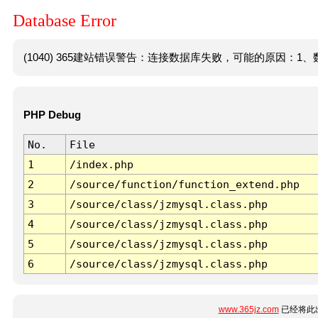
Database Error
(1040) 365建站错误警告：连接数据库失败，可能的原因：1、数
PHP Debug
No.
File
1
/index.php
2
/source/function/function_extend.php
3
/source/class/jzmysql.class.php
4
/source/class/jzmysql.class.php
5
/source/class/jzmysql.class.php
6
/source/class/jzmysql.class.php
www.365jz.com
已经将此