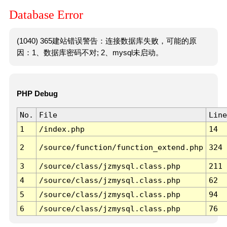
Database Error
(1040) 365建站错误警告：连接数据库失败，可能的原
因：1、数据库密码不对; 2、mysql未启动。
PHP Debug
No.
File
Line
1
/index.php
14
2
/source/function/function_extend.php
324
3
/source/class/jzmysql.class.php
211
4
/source/class/jzmysql.class.php
62
5
/source/class/jzmysql.class.php
94
6
/source/class/jzmysql.class.php
76