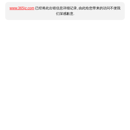
www.365jz.com
已经将此出错信息详细记录, 由此给您带来的访问不便我
们深感歉意.