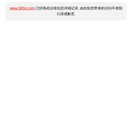
www.365jz.com
已经将此出错信息详细记录, 由此给您带来的访问不便我
们深感歉意.