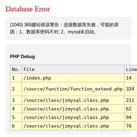
Database Error
(1040) 365建站错误警告：连接数据库失败，可能的原
因：1、数据库密码不对; 2、mysql未启动。
PHP Debug
No.
File
Line
1
/index.php
14
2
/source/function/function_extend.php
324
3
/source/class/jzmysql.class.php
211
4
/source/class/jzmysql.class.php
62
5
/source/class/jzmysql.class.php
94
6
/source/class/jzmysql.class.php
76