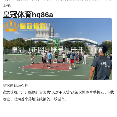
工作。
皇冠体育hg86a
皇冠体育怎么样
这意味着广州开始执行首套房“认房不认贷”政策火博体育手机app下载
地址，成为首个落地该政策的一线城市。