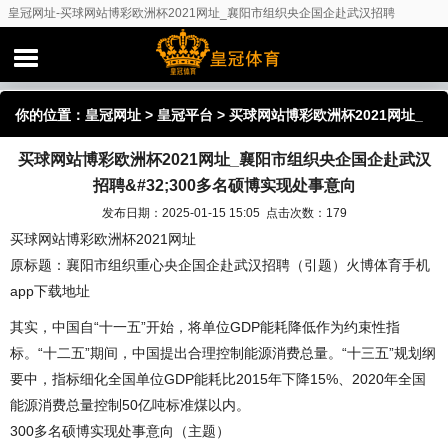
皇冠网址-买球网站博彩欧洲杯2021网址_襄阳市组织央企国企赴武汉招聘
&#32;300多名硕博实现处事意向
你的位置：
皇冠网址
>
皇冠平台
> 买球网站博彩欧洲杯2021网址_
买球网站博彩欧洲杯2021网址_襄阳市组织央企国企赴武汉
襄阳市组织央企国企赴武汉招聘&#32;300多名硕博实现处事意向
招聘&#32;300多名硕博实现处事意向
发布日期：2025-01-15 15:05 点击次数：179
买球网站博彩欧洲杯2021网址
原标题：襄阳市组织重心央企国企赴武汉招聘（引题）火博体育手机
app下载地址
其实，中国自“十一五”开始，将单位GDP能耗降低作为约束性指
标。“十二五”期间，中国提出合理控制能源消费总量。“十三五”规划纲
要中，指标细化全国单位GDP能耗比2015年下降15%、2020年全国
能源消费总量控制50亿吨标准煤以内。
300多名硕博实现处事意向（主题）