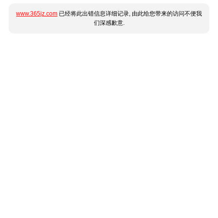
www.365jz.com
已经将此出错信息详细记录, 由此给您带来的访问不便我
们深感歉意.