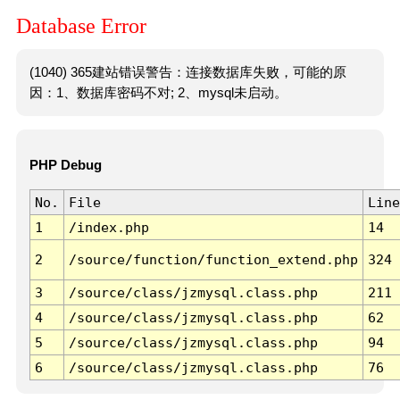
Database Error
(1040) 365建站错误警告：连接数据库失败，可能的原
因：1、数据库密码不对; 2、mysql未启动。
PHP Debug
No.
File
Line
1
/index.php
14
2
/source/function/function_extend.php
324
3
/source/class/jzmysql.class.php
211
4
/source/class/jzmysql.class.php
62
5
/source/class/jzmysql.class.php
94
6
/source/class/jzmysql.class.php
76