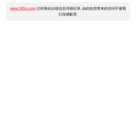
www.365jz.com
已经将此出错信息详细记录, 由此给您带来的访问不便我
们深感歉意.