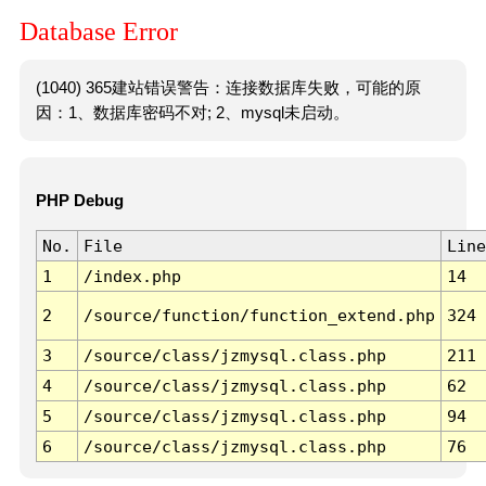
Database Error
(1040) 365建站错误警告：连接数据库失败，可能的原
因：1、数据库密码不对; 2、mysql未启动。
PHP Debug
No.
File
Line
1
/index.php
14
2
/source/function/function_extend.php
324
3
/source/class/jzmysql.class.php
211
4
/source/class/jzmysql.class.php
62
5
/source/class/jzmysql.class.php
94
6
/source/class/jzmysql.class.php
76