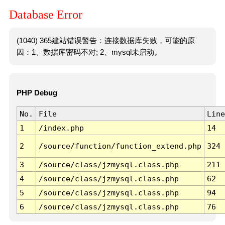
Database Error
(1040) 365建站错误警告：连接数据库失败，可能的原
因：1、数据库密码不对; 2、mysql未启动。
PHP Debug
No.
File
Line
1
/index.php
14
2
/source/function/function_extend.php
324
3
/source/class/jzmysql.class.php
211
4
/source/class/jzmysql.class.php
62
5
/source/class/jzmysql.class.php
94
6
/source/class/jzmysql.class.php
76