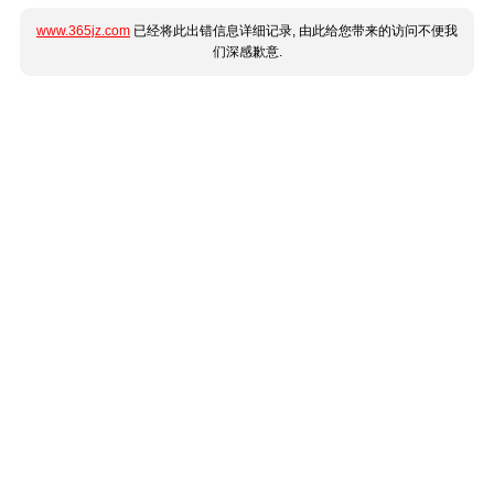
www.365jz.com
已经将此出错信息详细记录, 由此给您带来的访问不便我
们深感歉意.