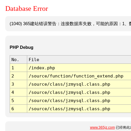
Database Error
(1040) 365建站错误警告：连接数据库失败，可能的原因：1、数
PHP Debug
No.
File
1
/index.php
2
/source/function/function_extend.php
3
/source/class/jzmysql.class.php
4
/source/class/jzmysql.class.php
5
/source/class/jzmysql.class.php
6
/source/class/jzmysql.class.php
www.365jz.com
已经将此