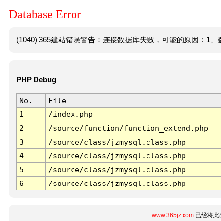
Database Error
(1040) 365建站错误警告：连接数据库失败，可能的原因：1、数
PHP Debug
No.
File
1
/index.php
2
/source/function/function_extend.php
3
/source/class/jzmysql.class.php
4
/source/class/jzmysql.class.php
5
/source/class/jzmysql.class.php
6
/source/class/jzmysql.class.php
www.365jz.com
已经将此