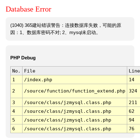
Database Error
(1040) 365建站错误警告：连接数据库失败，可能的原
因：1、数据库密码不对; 2、mysql未启动。
PHP Debug
No.
File
Line
1
/index.php
14
2
/source/function/function_extend.php
324
3
/source/class/jzmysql.class.php
211
4
/source/class/jzmysql.class.php
62
5
/source/class/jzmysql.class.php
94
6
/source/class/jzmysql.class.php
76