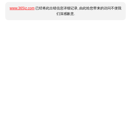
www.365jz.com
已经将此出错信息详细记录, 由此给您带来的访问不便我
们深感歉意.