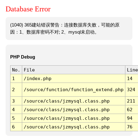
Database Error
(1040) 365建站错误警告：连接数据库失败，可能的原
因：1、数据库密码不对; 2、mysql未启动。
PHP Debug
No.
File
Line
1
/index.php
14
2
/source/function/function_extend.php
324
3
/source/class/jzmysql.class.php
211
4
/source/class/jzmysql.class.php
62
5
/source/class/jzmysql.class.php
94
6
/source/class/jzmysql.class.php
76