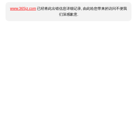
www.365jz.com
已经将此出错信息详细记录, 由此给您带来的访问不便我
们深感歉意.