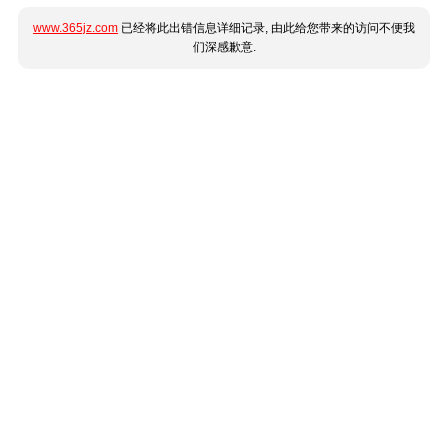
www.365jz.com
已经将此出错信息详细记录, 由此给您带来的访问不便我
们深感歉意.