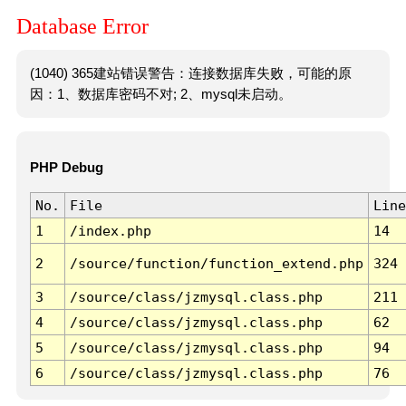
Database Error
(1040) 365建站错误警告：连接数据库失败，可能的原
因：1、数据库密码不对; 2、mysql未启动。
PHP Debug
No.
File
Line
1
/index.php
14
2
/source/function/function_extend.php
324
3
/source/class/jzmysql.class.php
211
4
/source/class/jzmysql.class.php
62
5
/source/class/jzmysql.class.php
94
6
/source/class/jzmysql.class.php
76