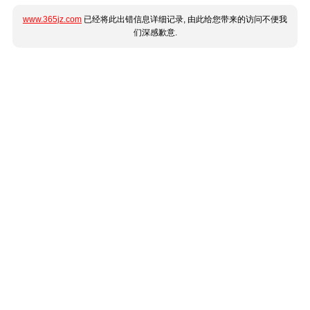
www.365jz.com
已经将此出错信息详细记录, 由此给您带来的访问不便我
们深感歉意.