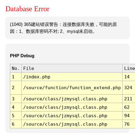
Database Error
(1040) 365建站错误警告：连接数据库失败，可能的原
因：1、数据库密码不对; 2、mysql未启动。
PHP Debug
No.
File
Line
1
/index.php
14
2
/source/function/function_extend.php
324
3
/source/class/jzmysql.class.php
211
4
/source/class/jzmysql.class.php
62
5
/source/class/jzmysql.class.php
94
6
/source/class/jzmysql.class.php
76