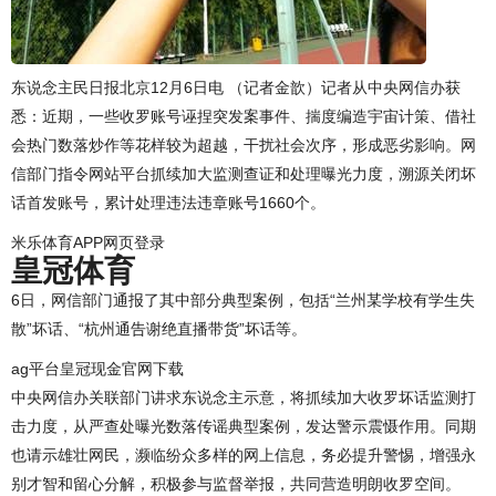
东说念主民日报北京12月6日电 （记者金歆）记者从中央网信办获
悉：近期，一些收罗账号诬捏突发案事件、揣度编造宇宙计策、借社
会热门数落炒作等花样较为超越，干扰社会次序，形成恶劣影响。网
信部门指令网站平台抓续加大监测查证和处理曝光力度，溯源关闭坏
话首发账号，累计处理违法违章账号1660个。
米乐体育APP网页登录
皇冠体育
6日，网信部门通报了其中部分典型案例，包括“兰州某学校有学生失
散”坏话、“杭州通告谢绝直播带货”坏话等。
ag平台皇冠现金官网下载
中央网信办关联部门讲求东说念主示意，将抓续加大收罗坏话监测打
击力度，从严查处曝光数落传谣典型案例，发达警示震慑作用。同期
也请示雄壮网民，濒临纷众多样的网上信息，务必提升警惕，增强永
别才智和留心分解，积极参与监督举报，共同营造明朗收罗空间。