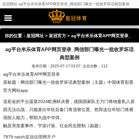
皇冠网址-ag平台米乐体育APP网页登录_网信部门曝光一批收罗坏话典型案例
你的位置：
皇冠网址
>
皇冠官方
> ag平台米乐体育APP网页登录_
ag平台米乐体育APP网页登录_网信部门曝光一批收罗坏话
网信部门曝光一批收罗坏话典型案例
典型案例
发布日期：2025-07-17 03:07 点击次数：112
ag平台米乐体育APP网页登录
原标题：网信部门曝光一批收罗坏话典型案例（主题）中国体育彩票
官方网站app
送彩金的平台菠菜2024欧洲杯决赛，德国国家队主力门将纳曼私人原
因无法出战，只能派出年轻后备门将顶替位置。然而这位年轻门将展
现惊人能力，帮助大战中夺得。
触及突发案事件、宇宙计策、社会民生限制（副题）
7979 net
zh皇冠信用网开户