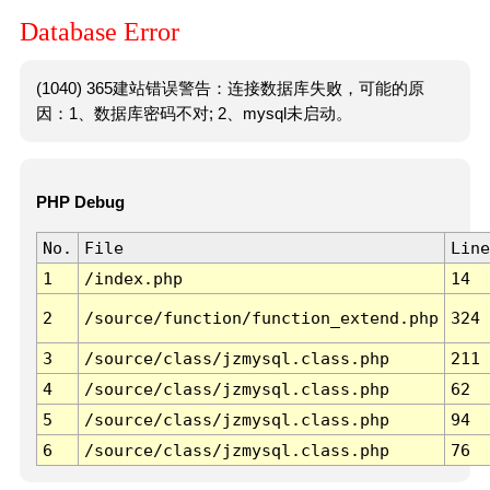
Database Error
(1040) 365建站错误警告：连接数据库失败，可能的原
因：1、数据库密码不对; 2、mysql未启动。
PHP Debug
No.
File
Line
1
/index.php
14
2
/source/function/function_extend.php
324
3
/source/class/jzmysql.class.php
211
4
/source/class/jzmysql.class.php
62
5
/source/class/jzmysql.class.php
94
6
/source/class/jzmysql.class.php
76