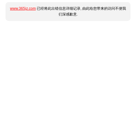
www.365jz.com
已经将此出错信息详细记录, 由此给您带来的访问不便我
们深感歉意.