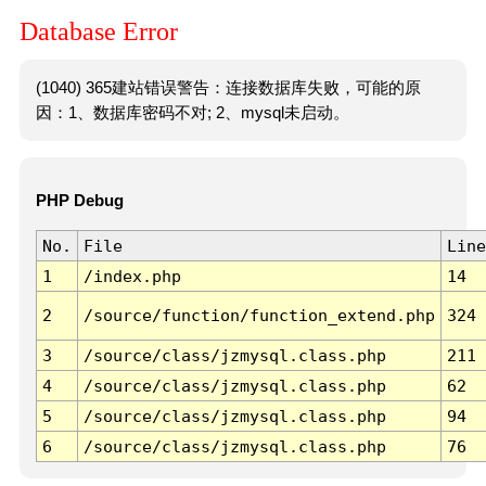
Database Error
(1040) 365建站错误警告：连接数据库失败，可能的原
因：1、数据库密码不对; 2、mysql未启动。
PHP Debug
No.
File
Line
1
/index.php
14
2
/source/function/function_extend.php
324
3
/source/class/jzmysql.class.php
211
4
/source/class/jzmysql.class.php
62
5
/source/class/jzmysql.class.php
94
6
/source/class/jzmysql.class.php
76