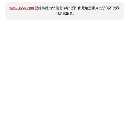
www.365jz.com
已经将此出错信息详细记录, 由此给您带来的访问不便我
们深感歉意.