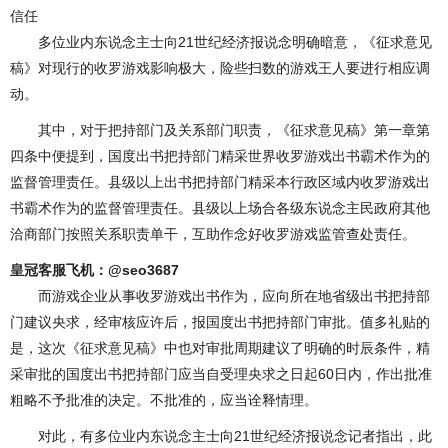
信任
多位业内东说念主士向21世纪经济报说念明确暗意，《征求意见
稿》对现行的收罗游戏影响极大，险些扫数的游戏王人要进行相应调
动。
其中，对于把持部门及关系部门职责，《征求意见稿》第一章第
四条中便提到，国度出书把持部门精采世界收罗游戏出书霸术作为的
监督管理责任。县级以上出书把持部门精采本行政区域内收罗游戏出
书霸术作为的监督管理责任。县级以上场合各级东说念主民政府其他
洽商部门按照关系职责单干，互助作念好收罗游戏监管查处责任。
皇冠客服飞机：@seo3687
而游戏企业从事收罗游戏出书作为，应向所在地省级出书把持部
门建议央求，经审核应许后，报国度出书把持部门审批。值多礼贴的
是，这次《征求意见稿》中也对审批周期建议了明确的时辰条件，精
采审批的国度出书把持部门应当自受理央求之日起60日内，作出批准
粗略不予批准的决定。不批准的，应当诠释情理。
对此，有多位业内东说念主士向21世纪经济报说念记者指出，此