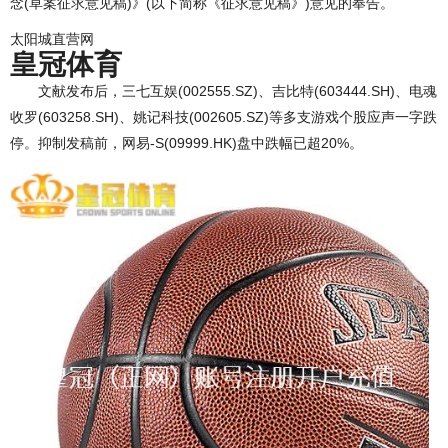
念(草案征求意见稿)》(以下简称《征求意见稿》)意见的奉告。
太阳城直营网
皇冠体育
文献发布后，三七互娱(002555.SZ)、吉比特(603444.SH)、电魂
收罗(603258.SH)、姚记科技(002605.SZ)等多支游戏个股应声一字跌
停。抑制发稿前，网易-S(09999.HK)盘中跌幅已超20%。