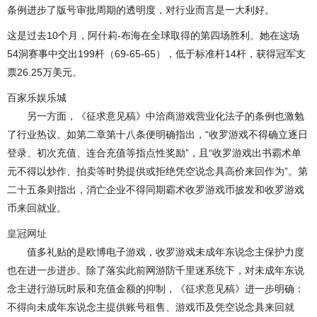
条例进步了版号审批周期的透明度，对行业而言是一大利好。
这是过去10个月，阿什莉-布海在全球取得的第四场胜利。她在这场
54洞赛事中交出199杆（69-65-65），低于标准杆14杆，获得冠军支
票26.25万美元。
百家乐娱乐城
另一方面，《征求意见稿》中洽商游戏营业化法子的条例也激勉
了行业热议。如第二章第十八条便明确指出，“收罗游戏不得确立逐日
登录、初次充值、连合充值等指点性奖励”，且“收罗游戏出书霸术单
元不得以炒作、拍卖等时势提供或拒绝凭空说念具高价来回作为”。第
二十五条则指出，消亡企业不得同期霸术收罗游戏币披发和收罗游戏
币来回就业。
皇冠网址
值多礼贴的是欧博电子游戏，收罗游戏未成年东说念主保护力度
也在进一步进步。除了落实此前网游防千里迷系统下，对未成年东说
念主进行游玩时辰和充值金额的抑制，《征求意见稿》进一步明确：
不得向未成年东说念主提供账号租售、游戏币及凭空说念具来回就