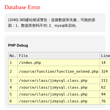
Database Error
(1040) 365建站错误警告：连接数据库失败，可能的原
因：1、数据库密码不对; 2、mysql未启动。
PHP Debug
No.
File
Line
1
/index.php
14
2
/source/function/function_extend.php
324
3
/source/class/jzmysql.class.php
211
4
/source/class/jzmysql.class.php
62
5
/source/class/jzmysql.class.php
94
6
/source/class/jzmysql.class.php
76