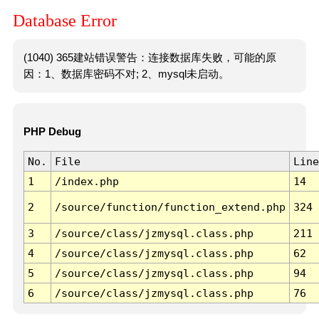
Database Error
(1040) 365建站错误警告：连接数据库失败，可能的原
因：1、数据库密码不对; 2、mysql未启动。
PHP Debug
No.
File
Line
1
/index.php
14
2
/source/function/function_extend.php
324
3
/source/class/jzmysql.class.php
211
4
/source/class/jzmysql.class.php
62
5
/source/class/jzmysql.class.php
94
6
/source/class/jzmysql.class.php
76