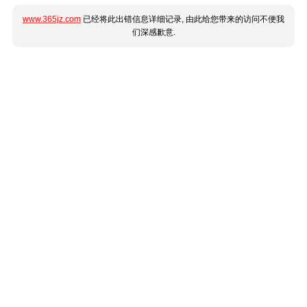
www.365jz.com
已经将此出错信息详细记录, 由此给您带来的访问不便我
们深感歉意.