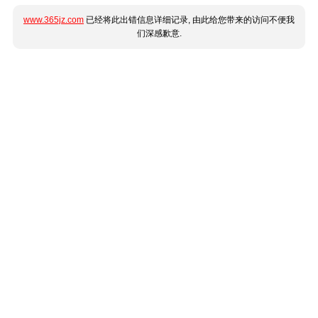
www.365jz.com
已经将此出错信息详细记录, 由此给您带来的访问不便我
们深感歉意.