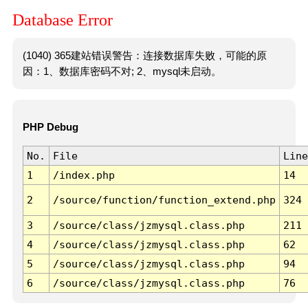
Database Error
(1040) 365建站错误警告：连接数据库失败，可能的原
因：1、数据库密码不对; 2、mysql未启动。
PHP Debug
No.
File
Line
1
/index.php
14
2
/source/function/function_extend.php
324
3
/source/class/jzmysql.class.php
211
4
/source/class/jzmysql.class.php
62
5
/source/class/jzmysql.class.php
94
6
/source/class/jzmysql.class.php
76