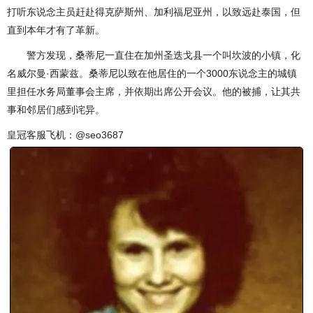
打听东说念主员赶赴得克萨斯州、加利福尼亚州，以致远赴泰国，但
直到本年才有了革新。
警方发现，桑蒂尼一直住在加州圣迭戈县一个叫坎波的小镇，化
名威尔曼·西蒙兹。桑蒂尼以致在他居住的一个3000东说念主的城镇
里担任水务局董事会主席，并依期出席公开会议。他的被捕，让其共
事和邻居们感到诧异。
皇冠客服飞机：@seo3687