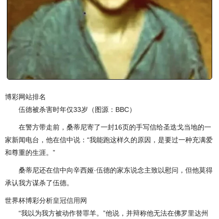
博彩网站排名
伍德被杀害时年仅33岁（图源：BBC）
在警方带走前，桑蒂尼寄了一封16页的手写信给圣迭戈当地的一
家新闻电台，他在信中说：“我能跑这样久的原因，是要过一种充满爱
和尊重的生涯。”
桑蒂尼还在信中向辛西娅·伍德的家东说念主致以慰问，但他莫得
承认我方谋杀了伍德。
世界杯博彩分析
皇冠信用网
“我以为我方被动作替罪羊。”他说，并辩称他无法在佛罗里达州