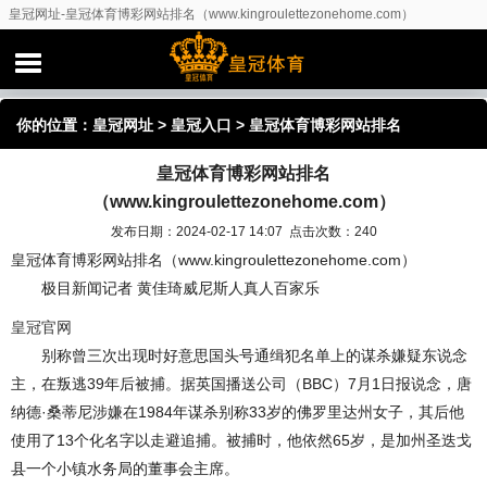
皇冠网址-皇冠体育博彩网站排名（www.kingroulettezonehome.com）
你的位置：
皇冠网址
>
皇冠入口
> 皇冠体育博彩网站排名
皇冠体育博彩网站排名
（www.kingroulettezonehome.com）
（www.kingroulettezonehome.com）
发布日期：2024-02-17 14:07 点击次数：240
皇冠体育博彩网站排名（www.kingroulettezonehome.com）
极目新闻记者 黄佳琦威尼斯人真人百家乐
皇冠官网
别称曾三次出现时好意思国头号通缉犯名单上的谋杀嫌疑东说念
主，在叛逃39年后被捕。据英国播送公司（BBC）7月1日报说念，唐
纳德·桑蒂尼涉嫌在1984年谋杀别称33岁的佛罗里达州女子，其后他
使用了13个化名字以走避追捕。被捕时，他依然65岁，是加州圣迭戈
县一个小镇水务局的董事会主席。