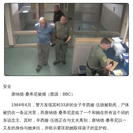
安全
唐纳德·桑蒂尼被捕（图源：BBC）
1984年6月，警方发现其时33岁的女子辛西娅·伍德被勒死，尸体
被扔在一条运河里，而唐纳德·桑蒂尼是临了一个和她在所有这个词的
东说念主。其时，辛西娅·伍德正在与丈夫离别，唐纳德·桑蒂尼以一
又友的身份与她来往，并暗示要匡助她取得孩子的监护权。