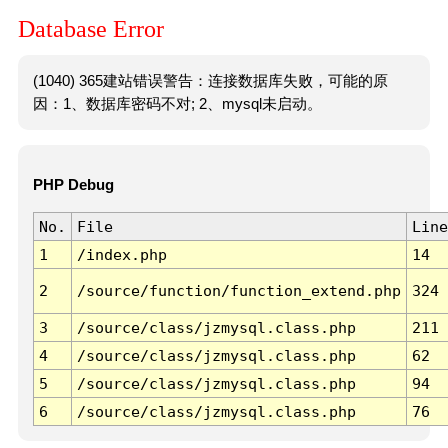
Database Error
(1040) 365建站错误警告：连接数据库失败，可能的原
因：1、数据库密码不对; 2、mysql未启动。
PHP Debug
No.
File
Line
1
/index.php
14
2
/source/function/function_extend.php
324
3
/source/class/jzmysql.class.php
211
4
/source/class/jzmysql.class.php
62
5
/source/class/jzmysql.class.php
94
6
/source/class/jzmysql.class.php
76