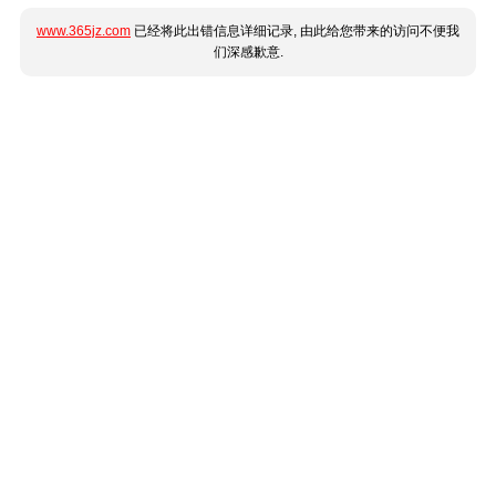
www.365jz.com
已经将此出错信息详细记录, 由此给您带来的访问不便我
们深感歉意.