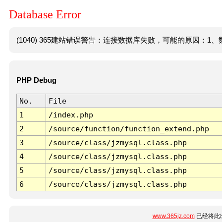
Database Error
(1040) 365建站错误警告：连接数据库失败，可能的原因：1、数
PHP Debug
No.
File
1
/index.php
2
/source/function/function_extend.php
3
/source/class/jzmysql.class.php
4
/source/class/jzmysql.class.php
5
/source/class/jzmysql.class.php
6
/source/class/jzmysql.class.php
www.365jz.com
已经将此