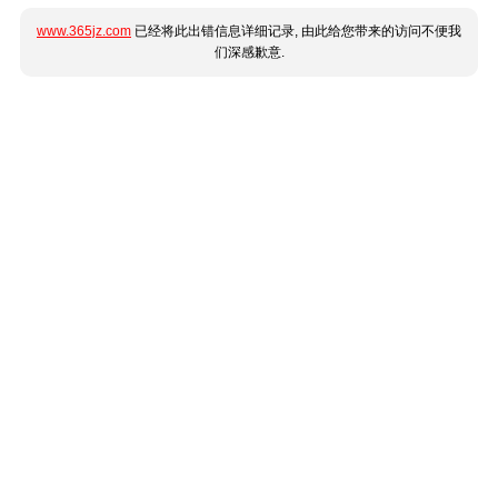
www.365jz.com
已经将此出错信息详细记录, 由此给您带来的访问不便我
们深感歉意.