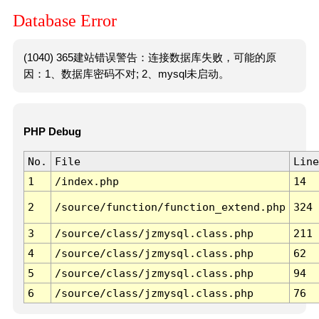
Database Error
(1040) 365建站错误警告：连接数据库失败，可能的原
因：1、数据库密码不对; 2、mysql未启动。
PHP Debug
No.
File
Line
1
/index.php
14
2
/source/function/function_extend.php
324
3
/source/class/jzmysql.class.php
211
4
/source/class/jzmysql.class.php
62
5
/source/class/jzmysql.class.php
94
6
/source/class/jzmysql.class.php
76