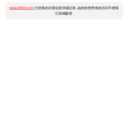
www.365jz.com
已经将此出错信息详细记录, 由此给您带来的访问不便我
们深感歉意.