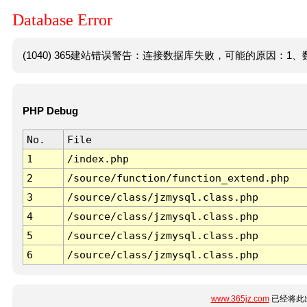
Database Error
(1040) 365建站错误警告：连接数据库失败，可能的原因：1、数
PHP Debug
No.
File
1
/index.php
2
/source/function/function_extend.php
3
/source/class/jzmysql.class.php
4
/source/class/jzmysql.class.php
5
/source/class/jzmysql.class.php
6
/source/class/jzmysql.class.php
www.365jz.com
已经将此