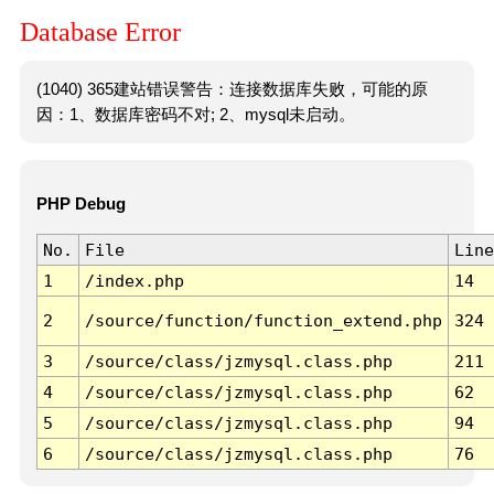
Database Error
(1040) 365建站错误警告：连接数据库失败，可能的原
因：1、数据库密码不对; 2、mysql未启动。
PHP Debug
No.
File
Line
1
/index.php
14
2
/source/function/function_extend.php
324
3
/source/class/jzmysql.class.php
211
4
/source/class/jzmysql.class.php
62
5
/source/class/jzmysql.class.php
94
6
/source/class/jzmysql.class.php
76