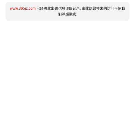
www.365jz.com
已经将此出错信息详细记录, 由此给您带来的访问不便我
们深感歉意.