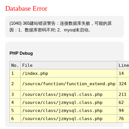
Database Error
(1040) 365建站错误警告：连接数据库失败，可能的原
因：1、数据库密码不对; 2、mysql未启动。
PHP Debug
No.
File
Line
1
/index.php
14
2
/source/function/function_extend.php
324
3
/source/class/jzmysql.class.php
211
4
/source/class/jzmysql.class.php
62
5
/source/class/jzmysql.class.php
94
6
/source/class/jzmysql.class.php
76