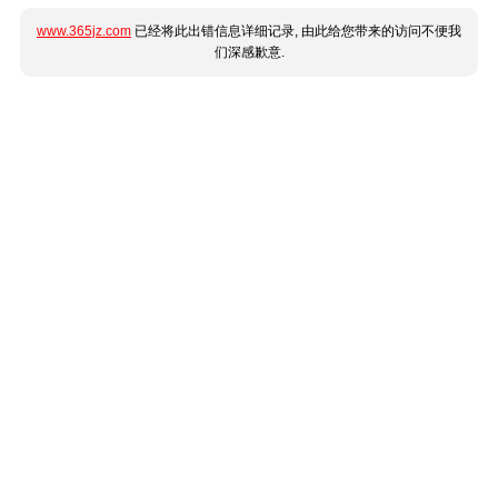
www.365jz.com
已经将此出错信息详细记录, 由此给您带来的访问不便我
们深感歉意.