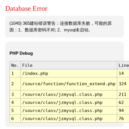
Database Error
(1040) 365建站错误警告：连接数据库失败，可能的原
因：1、数据库密码不对; 2、mysql未启动。
PHP Debug
No.
File
Line
1
/index.php
14
2
/source/function/function_extend.php
324
3
/source/class/jzmysql.class.php
211
4
/source/class/jzmysql.class.php
62
5
/source/class/jzmysql.class.php
94
6
/source/class/jzmysql.class.php
76