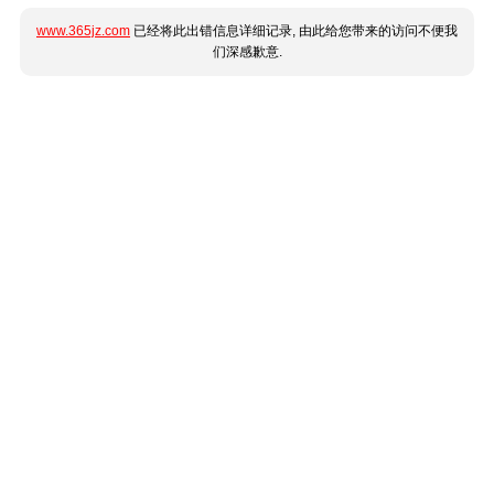
www.365jz.com
已经将此出错信息详细记录, 由此给您带来的访问不便我
们深感歉意.