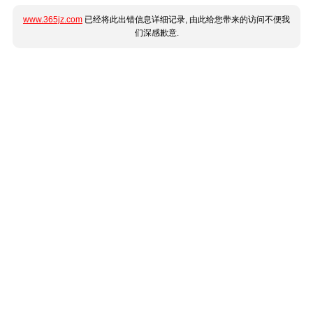
www.365jz.com
已经将此出错信息详细记录, 由此给您带来的访问不便我
们深感歉意.