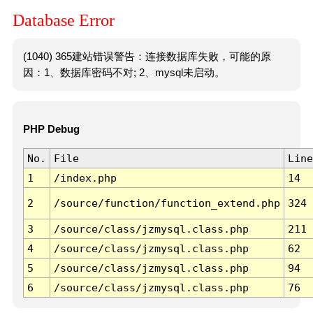
Database Error
(1040) 365建站错误警告：连接数据库失败，可能的原
因：1、数据库密码不对; 2、mysql未启动。
PHP Debug
No.
File
Line
1
/index.php
14
2
/source/function/function_extend.php
324
3
/source/class/jzmysql.class.php
211
4
/source/class/jzmysql.class.php
62
5
/source/class/jzmysql.class.php
94
6
/source/class/jzmysql.class.php
76