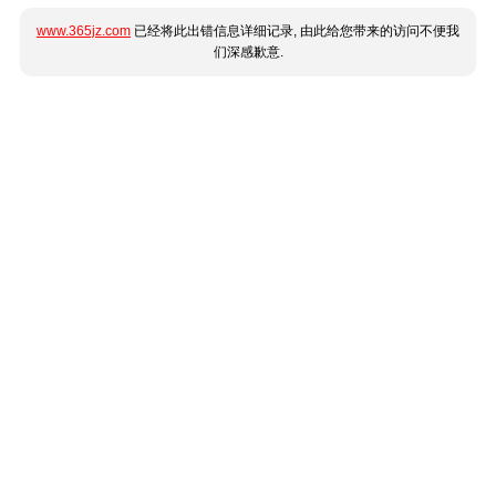
www.365jz.com
已经将此出错信息详细记录, 由此给您带来的访问不便我
们深感歉意.