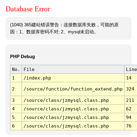
Database Error
(1040) 365建站错误警告：连接数据库失败，可能的原
因：1、数据库密码不对; 2、mysql未启动。
PHP Debug
No.
File
Line
1
/index.php
14
2
/source/function/function_extend.php
324
3
/source/class/jzmysql.class.php
211
4
/source/class/jzmysql.class.php
62
5
/source/class/jzmysql.class.php
94
6
/source/class/jzmysql.class.php
76