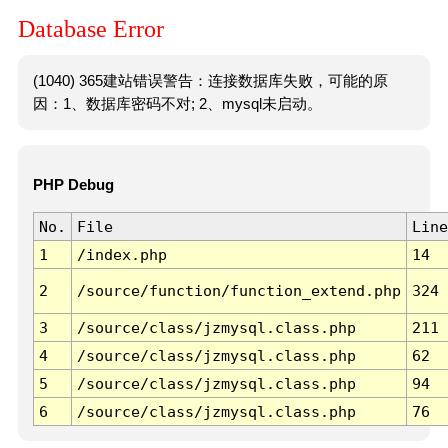
Database Error
(1040) 365建站错误警告：连接数据库失败，可能的原
因：1、数据库密码不对; 2、mysql未启动。
PHP Debug
No.
File
Line
1
/index.php
14
2
/source/function/function_extend.php
324
3
/source/class/jzmysql.class.php
211
4
/source/class/jzmysql.class.php
62
5
/source/class/jzmysql.class.php
94
6
/source/class/jzmysql.class.php
76