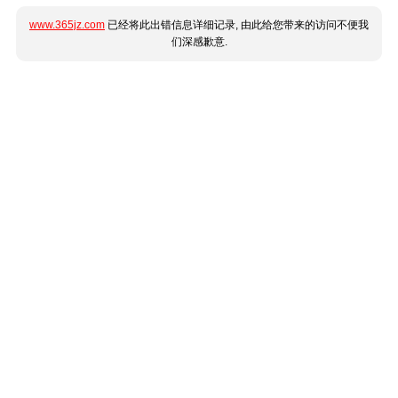
www.365jz.com
已经将此出错信息详细记录, 由此给您带来的访问不便我
们深感歉意.