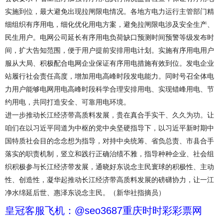
实施到位，最大避免出现拉闸限电情况。各地方电力运行主管部门精
细组织有序用电，细化优化用电方案，避免拉闸限电涉及安全生产、
民生用户。电网公司延长有序用电负荷缺口预测时间预警等级发布时
间，扩大告知范围，便于用户提前安排用电计划。实施有序用电用户
服从大局、积极配合电网企业保证有序用电措施有效到位。发电企业
站履行社会责任高度，增加用电高峰时段发电能力。同时号召全体电
力用户能够电网用电高峰时段科学合理安排用电、实现错峰用电、节
约用电，共同打造安全、可靠用电环境。
进一步推动长江经济带高质料发展，贵在真合手实干、久久为功。让
咱们在以习近平同道为中枢的党中央坚硬指导下，以习近平新时期中
国特质社会目的念念想为指导，对持中央统筹、省负总责、市县合手
落实的职责机制，竖立和践行正确治绩不雅，指导种种企业、社会组
织积极参与长江经济带发展，通晓好东说念主民寰球的积极性、主动
性、创造性，凝华起推动长江经济带高质料发展的磅礴协力，让一江
净水绵延后世、惠泽东说念主民。（新华社指摘员）
皇冠客服飞机：@seo3687重庆时时彩彩票网