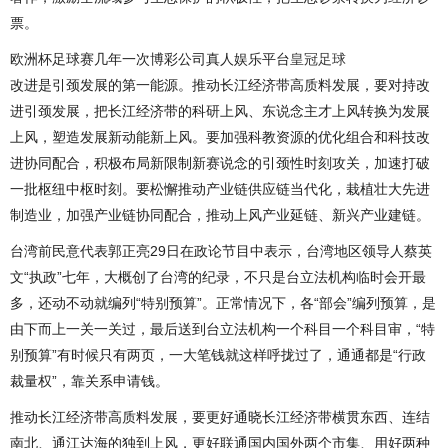
票。
欧洲杯足球赛几年一次博彩公司真人娱乐平台
皇冠足球
改进是引颈发展的第一能源。推动长江经济带高质料发展，要对持改
进引颈发展，把长江经济带的科研上风、东说念主才上风转换为发展
上风，塑造发展新动能新上风。要加强科教资源的优化组合和科技改
进协同配合，积极布局新限制新赛说念的引颈性时刻攻关，加速打破
一批枢纽中枢时刻。要松懈推动产业链供应链当代化，栽植壮大先进
制造业，加强产业链协同配合，推动上风产业延链、新兴产业建链。
台湾前民意代表郭正亮29日在政论节目中表示，台湾地区领导人蔡英
文“执政”七年，大概创了台湾的纪录，不只是台立法机构临时会开最
多，还动不动就编列“特别预算”。正常情况下，各“部会”编列预算，是
由下而上一关一关过，最后送到台立法机构一个科目一个科目审，“特
别预算”有时候只有两页，一大笔钱就这样呼拢过了，通通都是“行政
裁量权”，靠关系申请钱。
推动长江经济带高质料发展，要更好通晓长江经济带横贯东西、连结
南北、通江达海的独到上风，更好联通国内国外两个市集、用好两种