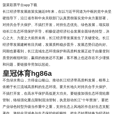
菠菜彩票平台app下载
长江经济带发展政策实施近8年来，在以习近平同道为中枢的党中央坚
硬指导下，沿江省市和中央关联部门认真贯彻落实党中央方案部署，
对持共合手大保护、不搞打开发，对持生态优先、绿色发展，塌实鼓
动长江生态环境保护开导，积极促进经济社会发展全面绿色转型，决
心之大、力度之大前所未有，长江经济带发展发生了关键变化。长江
经济带发展建树有目共睹，发展质料稳步晋升，发展态势日趋向好。
同期也要看到，长江流域生态环境保护和高质料发展正处于由量变到
质变的枢纽时刻，赢得的收效还不瓦解，客不雅上也还存在不少谨慎
和问题，要链接辛劳加以惩处。
皇冠体育hg86a
不负绿水青山，方得金山银山。推动长江经济带高质料发展，根蒂上
依赖于长江流域高质料的生态环境。要天长地久对持共合手大保护、
不搞打开发，在高水平保护高低更大功夫。要链接加强生态环境轮廓
管制，络续强化重点限制混浊管制，执意鼓动长江“十年禁渔”。要把
产业绿色转型升级当作重中之重，支持生态上风地区作念好生态支配
著作，激励全流域参与生态保护的积极性，把生态钞票转换为经济钞