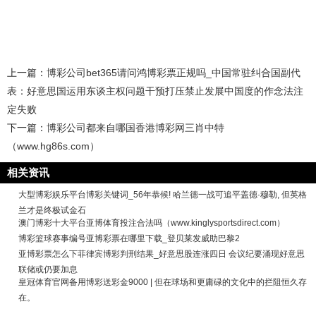
上一篇：
博彩公司bet365请问鸿博彩票正规吗_中国常驻纠合国副代
表：好意思国运用东谈主权问题干预打压禁止发展中国度的作念法注
定失败
下一篇：
博彩公司都来自哪国香港博彩网三肖中特
（www.hg86s.com）
相关资讯
大型博彩娱乐平台博彩关键词_56年恭候! 哈兰德一战可追平盖德·穆勒, 但英格
兰才是终极试金石
澳门博彩十大平台亚博体育投注合法吗（www.kinglysportsdirect.com）
博彩篮球赛事编号亚博彩票在哪里下载_登贝莱发威助巴黎2
亚博彩票怎么下菲律宾博彩判刑结果_好意思股连涨四日 会议纪要涌现好意思
联储或仍要加息
皇冠体育官网备用博彩送彩金9000 | 但在球场和更庸碌的文化中的拦阻恒久存
在。