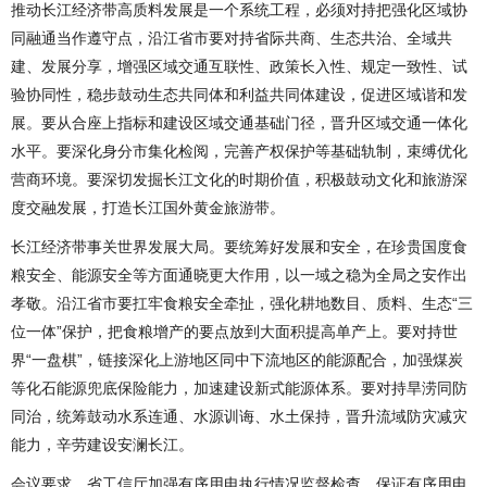
推动长江经济带高质料发展是一个系统工程，必须对持把强化区域协
同融通当作遵守点，沿江省市要对持省际共商、生态共治、全域共
建、发展分享，增强区域交通互联性、政策长入性、规定一致性、试
验协同性，稳步鼓动生态共同体和利益共同体建设，促进区域谐和发
展。要从合座上指标和建设区域交通基础门径，晋升区域交通一体化
水平。要深化身分市集化检阅，完善产权保护等基础轨制，束缚优化
营商环境。要深切发掘长江文化的时期价值，积极鼓动文化和旅游深
度交融发展，打造长江国外黄金旅游带。
长江经济带事关世界发展大局。要统筹好发展和安全，在珍贵国度食
粮安全、能源安全等方面通晓更大作用，以一域之稳为全局之安作出
孝敬。沿江省市要扛牢食粮安全牵扯，强化耕地数目、质料、生态“三
位一体”保护，把食粮增产的要点放到大面积提高单产上。要对持世
界“一盘棋”，链接深化上游地区同中下流地区的能源配合，加强煤炭
等化石能源兜底保险能力，加速建设新式能源体系。要对持旱涝同防
同治，统筹鼓动水系连通、水源训诲、水土保持，晋升流域防灾减灾
能力，辛劳建设安澜长江。
会议要求，省工信厅加强有序用电执行情况监督检查，保证有序用电