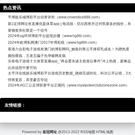
热点资讯
平博娱乐城博彩平台信誉评价（www.crowndice888.com）
新2足球网址有直播优盈体育app | 电讯报：切尔西将升迁对凯塞多的报价，布
莱顿签库杜斯是一个信号
2024年ug环球博彩平台提现步骤（www.hg86i.com）
2024年欧博私网澳门2017年博彩税（www.hg86h.com）
香港六合彩电子游戏有澳门的博彩网吗_她靠刘青云手捧双乳成名！为蹭热度
频拍裸戏，王老五骗子先孕被网友疯
乐鱼电子游戏十大体育直播app_“再会爱东谈主抢座位事件”冲上热搜，麦琳远
比你设想中要可怕
太平洋在线娱乐城博彩平台游戏历史数据_骁雄完成转化，科尔公开认错，3大
悍将复苏，库里豪言夺冠
2024年AG三公足球联赛平台正规吗（www.royalpokerclubzonezone.com）
友情链接：
Powered by
皇冠网址
@2013-2022
RSS地图
HTML地图